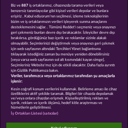
TOWER OF POWER
40 SEVENS DIAMOND TREASURES
Biz ve
887
iş ortaklarımız, cihazınızda tarama verileri veya
benzersiz tanımlayıcılar gibi kişisel verileri depolar ve bunlara
erişiriz . Kabul ediyorum'nın seçilmesi, izleme teknolojilerinin
bizim ve iş ortaklarımızın verileri işleyerek sunma amaçlarını
desteklemesini sağlar. . Tümünü Reddet'ı seçmeniz veya onayınızı
geri çekmeniz bunları devre dışı bırakacaktır. İzleyiciler devre dışı
bırakılırsa, gördüğünüz bazı içerik ve reklamlar sizinle alakalı
olmayabilir. Seçimlerinizi değiştirmek veya onayınızı geri çekmek
FANCY FRUITS
JUICY JESTER
için web sayfasının altındaki Tercihleri Yönet bağlantısına
tıklayarak istediğiniz zaman bu menüye yeniden dönebilirsiniz
[veya varsa web sayfasının sol alt kısmındaki kayan simge].
Hüküm ve Koşullar
Gizlilik Beyanı
Künye
Seçimleriniz Website'mız için de etkili olacaktır. Daha fazla ayrıntı
için Gizlilik Politikamıza bakın.
Veriler, tarafımızca veya ortaklarımız tarafından şu amaçlarla
Şirket
SSS
Facebook
işlenir:
İptal talebini gönder
Kesin coğrafi konum verilerini kullanmak. Belirleme amacı ile cihaz
özelliklerini aktif şekilde taramak. Bilgileri bir cihazda depolamak
ve/veya onlara cihazdan erişmek. Kişiselleştirilmiş reklam ve
içerik, reklam ve içerik ölçümü, hedef kitle araştırması ve
hizmetlerin geliştirilmesi.
İş Ortakları Listesi (satıcılar)
Sosyal casino oyunları sadece eğlence amaçlıdır ve
gerçek parayla oynanan kumar oyunlarında