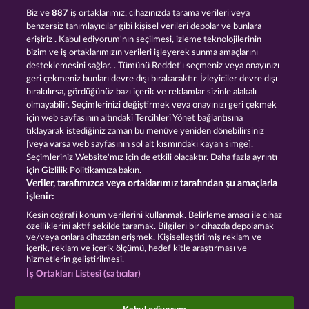
7 SUPERNOVA FRUITS NEW LIMITS
MAAAX DIAMONDS
Biz ve
887
iş ortaklarımız, cihazınızda tarama verileri veya
benzersiz tanımlayıcılar gibi kişisel verileri depolar ve bunlara
erişiriz . Kabul ediyorum'nın seçilmesi, izleme teknolojilerinin
bizim ve iş ortaklarımızın verileri işleyerek sunma amaçlarını
desteklemesini sağlar. . Tümünü Reddet'ı seçmeniz veya onayınızı
geri çekmeniz bunları devre dışı bırakacaktır. İzleyiciler devre dışı
bırakılırsa, gördüğünüz bazı içerik ve reklamlar sizinle alakalı
olmayabilir. Seçimlerinizi değiştirmek veya onayınızı geri çekmek
SUPER DUPER CHERRY
5 EMBER WILDS
için web sayfasının altındaki Tercihleri Yönet bağlantısına
tıklayarak istediğiniz zaman bu menüye yeniden dönebilirsiniz
[veya varsa web sayfasının sol alt kısmındaki kayan simge].
Hüküm ve Koşullar
Gizlilik Beyanı
Künye
Seçimleriniz Website'mız için de etkili olacaktır. Daha fazla ayrıntı
için Gizlilik Politikamıza bakın.
Veriler, tarafımızca veya ortaklarımız tarafından şu amaçlarla
Şirket
SSS
Facebook
işlenir:
İptal talebini gönder
Kesin coğrafi konum verilerini kullanmak. Belirleme amacı ile cihaz
özelliklerini aktif şekilde taramak. Bilgileri bir cihazda depolamak
ve/veya onlara cihazdan erişmek. Kişiselleştirilmiş reklam ve
içerik, reklam ve içerik ölçümü, hedef kitle araştırması ve
hizmetlerin geliştirilmesi.
İş Ortakları Listesi (satıcılar)
Sosyal casino oyunları sadece eğlence amaçlıdır ve
gerçek parayla oynanan kumar oyunlarında