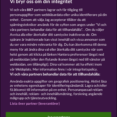
Vi bryr oss om din integritet
SAVANNA MOON
KING OF THE JUNGLE
Vi och våra
887
partners lagrar och får tillgång till
personuppgifter som webbläsardata eller unika identifierare på din
enhet . Genom att välja Jag accepterar tillåter du att
spårningstekniker används för de syften som anges under ”Vi och
våra partners behandlar data för att tillhandahålla”. . Om du väljer
Avvisa alla eller återkallar ditt samtycke inaktiveras de. Om
spårare är inaktiverade kan visst innehåll och vissa annonser som
DUCK SHOOTER
BEAUTIFUL NATURE
du ser vara mindre relevanta för dig. Du kan återkomma till denna
meny för att ändra dina val eller återkalla ditt samtycke när som
helst genom att klicka på länken Hantera preferenser längst ned
Användarvillkor
Sekretesspolicy
Avtryck
på webbsidan [eller den flytande ikonen längst ned till vänster på
webbsidan, om tillämpligt]. Dina val kommer att ha effekt inom
vår Webbplats. Mer information finns i vår integritetspolicy.
Om Företaget
FAQ
Facebook
Vi och våra partners behandlar data för att tillhandahålla:
Skicka in en begäran om att ångra köpet
Använda exakta uppgifter om geografisk positionering. Aktivt läsa
av enhetens egenskaper för identifieringsändamål. Lagra och/eller
få åtkomst till information på en enhet. Personanpassad reklam
och innehåll, reklam- och innehållsmätning, forskning angående
målgrupp och tjänsteutveckling.
Lista över partner (leverantörer)
Sociala casinospel är endast avsedda för
underhållningsändamål och har absolut inget