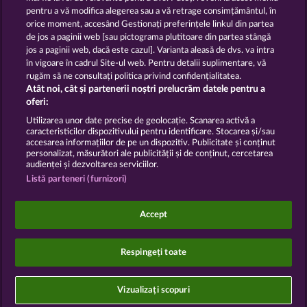
SUPER PIGGY COINS
FRUITS FIRST DIAMOND TREASURES
pentru a vă modifica alegerea sau a vă retrage consimțământul, în
orice moment, accesând Gestionați preferințele linkul din partea
de jos a paginii web [sau pictograma plutitoare din partea stângă
jos a paginii web, dacă este cazul]. Varianta aleasă de dvs. va intra
în vigoare în cadrul Site-ul web. Pentru detalii suplimentare, vă
rugăm să ne consultați politica privind confidențialitatea.
Termeni și condiții
Atât noi, cât și partenerii noștri prelucrăm datele pentru a
oferi:
Declarație de confidențialitate
Utilizarea unor date precise de geolocație. Scanarea activă a
caracteristicilor dispozitivului pentru identificare. Stocarea și/sau
accesarea informațiilor de pe un dispozitiv. Publicitate și conținut
Asistență tehnică
Firmă
personalizat, măsurători ale publicității și de conținut, cercetarea
audienței și dezvoltarea serviciilor.
Întrebări frecvente
Facebook
Listă parteneri (furnizori)
Trimite Cererea de Retragere
Accept
Respingeți toate
Jocurile din cazinoul de socializare au ca unic scop
Vizualizați scopuri
distracția și nu influențează în niciun fel orice viitor