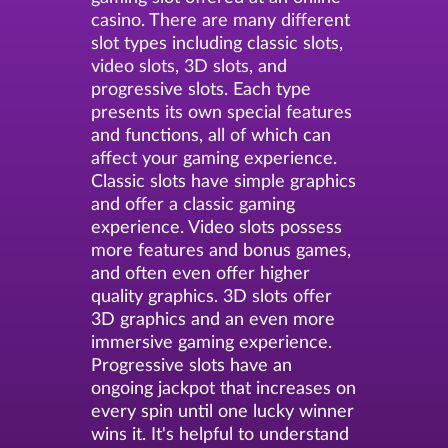
casino. There are many different
slot types including classic slots,
video slots, 3D slots, and
progressive slots. Each type
presents its own special features
and functions, all of which can
affect your gaming experience.
Classic slots have simple graphics
and offer a classic gaming
experience. Video slots possess
more features and bonus games,
and often even offer higher
quality graphics. 3D slots offer
3D graphics and an even more
immersive gaming experience.
Progressive slots have an
ongoing jackpot that increases on
every spin until one lucky winner
wins it. It's helpful to understand