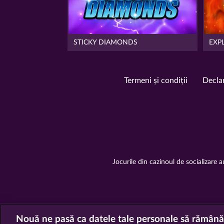
STICKY DIAMONDS
EXP
Termeni și condiții
Declar
Jocurile din cazinoul de socializare au
Nouă ne pasă ca datele tale personale să rămână