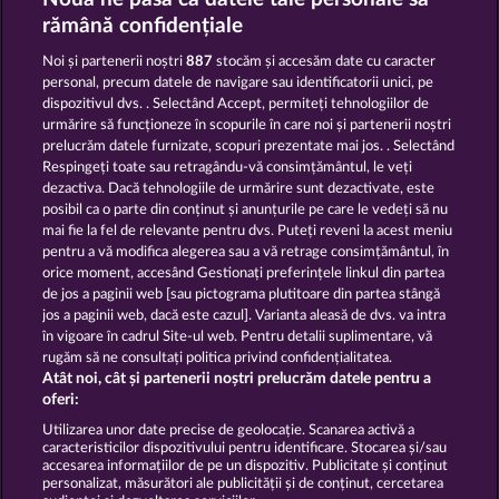
NIGHT WOLVES
KING OF THE JUNGLE
rămână confidențiale
Noi și partenerii noștri
887
stocăm și accesăm date cu caracter
personal, precum datele de navigare sau identificatorii unici, pe
dispozitivul dvs. . Selectând Accept, permiteți tehnologiilor de
urmărire să funcționeze în scopurile în care noi și partenerii noștri
prelucrăm datele furnizate, scopuri prezentate mai jos. . Selectând
Respingeți toate sau retragându-vă consimțământul, le veți
MAJESTIC KING
ATLANTIC WILDS
dezactiva. Dacă tehnologiile de urmărire sunt dezactivate, este
posibil ca o parte din conținut și anunțurile pe care le vedeți să nu
mai fie la fel de relevante pentru dvs. Puteți reveni la acest meniu
Termeni și condiții
pentru a vă modifica alegerea sau a vă retrage consimțământul, în
orice moment, accesând Gestionați preferințele linkul din partea
de jos a paginii web [sau pictograma plutitoare din partea stângă
Declarație de confidențialitate
jos a paginii web, dacă este cazul]. Varianta aleasă de dvs. va intra
în vigoare în cadrul Site-ul web. Pentru detalii suplimentare, vă
Asistență tehnică
Firmă
rugăm să ne consultați politica privind confidențialitatea.
Atât noi, cât și partenerii noștri prelucrăm datele pentru a
Întrebări frecvente
Facebook
oferi:
Utilizarea unor date precise de geolocație. Scanarea activă a
caracteristicilor dispozitivului pentru identificare. Stocarea și/sau
Trimite Cererea de Retragere
accesarea informațiilor de pe un dispozitiv. Publicitate și conținut
personalizat, măsurători ale publicității și de conținut, cercetarea