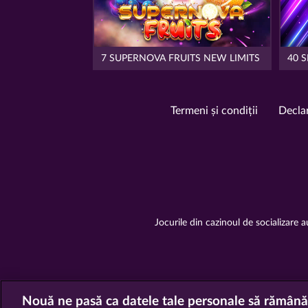
7 SUPERNOVA FRUITS NEW LIMITS
40 
Termeni și condiții
Declar
Jocurile din cazinoul de socializare au
Nouă ne pasă ca datele tale personale să rămână