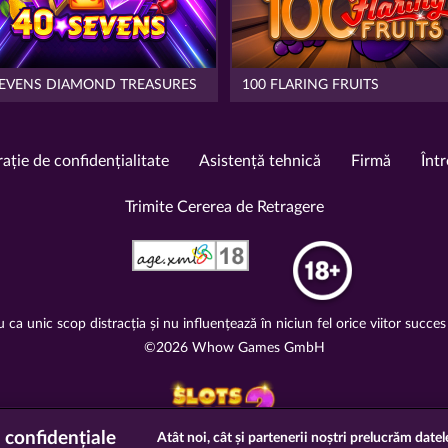
SEVENS DIAMOND TREASURES
100 FLARING FRUITS
ație de confidențialitate
Asistență tehnică
Firmă
Înt
Trimite Cererea de Retragere
 ca unic scop distracția și nu influențează în niciun fel orice viitor succes 
©2026 Whow Games GmbH
 confidențiale
Atât noi, cât și partenerii noștri prelucrăm datel