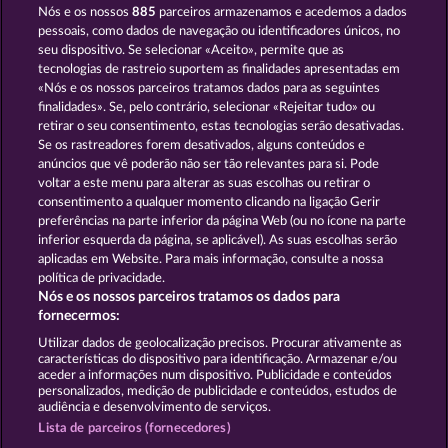
Nós e os nossos
885
parceiros armazenamos e acedemos a dados
pessoais, como dados de navegação ou identificadores únicos, no
seu dispositivo. Se selecionar «Aceito», permite que as
tecnologias de rastreio suportem as finalidades apresentadas em
«Nós e os nossos parceiros tratamos dados para as seguintes
SUPER DUPER MOORHUHN
BOOK OF THE AGES
finalidades». Se, pelo contrário, selecionar «Rejeitar tudo» ou
retirar o seu consentimento, estas tecnologias serão desativadas.
Se os rastreadores forem desativados, alguns conteúdos e
anúncios que vê poderão não ser tão relevantes para si. Pode
voltar a este menu para alterar as suas escolhas ou retirar o
consentimento a qualquer momento clicando na ligação Gerir
BEAUTIFUL NATURE
SIMPLY THE BEST
preferências na parte inferior da página Web (ou no ícone na parte
inferior esquerda da página, se aplicável). As suas escolhas serão
aplicadas em Website. Para mais informação, consulte a nossa
política de privacidade.
Nós e os nossos parceiros tratamos os dados para
fornecermos:
Termos e Condições
Utilizar dados de geolocalização precisos. Procurar ativamente as
características do dispositivo para identificação. Armazenar e/ou
Declaração de Privacidade
Marca
aceder a informações num dispositivo. Publicidade e conteúdos
personalizados, medição de publicidade e conteúdos, estudos de
audiência e desenvolvimento de serviços.
Empresa
Perguntas frequentes
Facebook
Lista de parceiros (fornecedores)