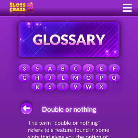
3
5
A
B
C
D
E
F
G
H
J
L
M
O
P
Q
R
S
T
V
W
X
Double or nothing
The term "double or nothing"
refers to a feature found in some
slots that gives you the option of