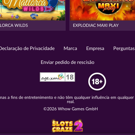
LORCA WILDS
EXPLODIAC MAXI PLAY
Declaração de Privacidade
Marca
Empresa
Perguntas
Enviar pedido de rescisão
nas a fins de entretenimento e não têm qualquer influência em qualquer 
real.
©2026 Whow Games GmbH