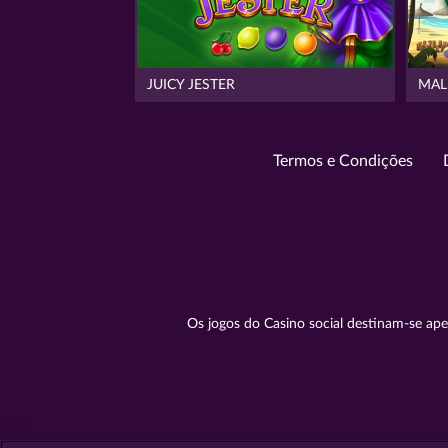
JUICY JESTER
MAL
Termos e Condições
Os jogos do Casino social destinam-se ape