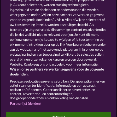
browsegegevens of unieke identificatoren, op je apparaat op . Als
FANCY FRUITS ROAR
MALLORCA WILDS
je Akkoord selecteert, worden trackingtechnologieën
ingeschakeld om de doeleinden te ondersteunen die worden
weergegeven onder „Wij en onze partners verwerken gegevens
voor de volgende doeleinden”. . Als u Alles afwijzen selecteert of
uw toestemming intrekt, worden deze uitgeschakeld. Als
trackers zijn uitgeschakeld, zijn sommige content en advertenties
die je ziet wellicht niet zo relevant voor jou. Je kunt dit menu
opnieuw openen om je keuzes te wijzigen of je toestemming op
FRUIT LOVE
7 SUPERNOVA FRUITS NEW LIMITS
elk moment intrekken door op de link Voorkeuren beheren onder
aan de webpagina [of het zwevende pictogram linksonder op de
webpagina, indien van toepassing] te klikken. Je selecties zullen
Algemene voorwaarden
Privacyverklaring
overal binnen onze volgende kanalen worden doorgevoerd:
Website. Raadpleeg ons privacybeleid voor meer informatie.
Wij en onze partners verwerken gegevens voor de volgende
Colofon
Bedrijf
FAQ
Facebook
doeleinden:
Terugbetalingsverzoek indienen
Precieze geolocatiegegevens gebruiken. De apparaatkenmerken
actief scannen ter identificatie. Informatie op een apparaat
opslaan en/of openen. Gepersonaliseerde advertenties en
content, advertentie- en contentmetingen,
doelgroepenonderzoek en ontwikkeling van diensten.
Partnerlijst (derden)
Sociale casino games zijn enkel bedoeld voor
entertainment en hebben absoluut geen enkele