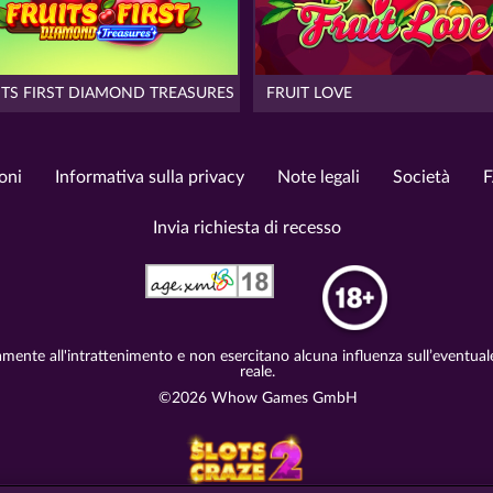
ITS FIRST DIAMOND TREASURES
FRUIT LOVE
oni
Informativa sulla privacy
Note legali
Società
Invia richiesta di recesso
vamente all'intrattenimento e non esercitano alcuna influenza sull’eventual
reale.
©2026 Whow Games GmbH