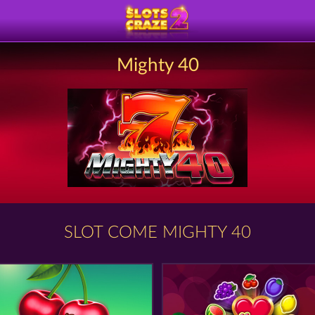
Mighty 40
SLOT COME MIGHTY 40