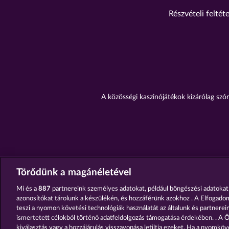
Részvételi feltét
A közösségi kaszinójátékok kizárólag szór
Törődünk a magánéletével
Mi és a
887
partnereink személyes adatokat, például böngészési adatokat
azonosítókat tárolunk a készülékén, és hozzáférünk azokhoz . A Elfogado
teszi a nyomon követési technológiák használatát az általunk és partnereink
ismertetett célokból történő adatfeldolgozás támogatása érdekében. . A Ö
kiválasztás vagy a hozzájárulás visszavonása letiltja ezeket. Ha a nyomköve