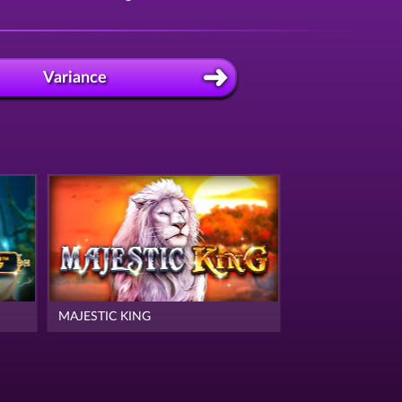
Variance
MAJESTIC KING