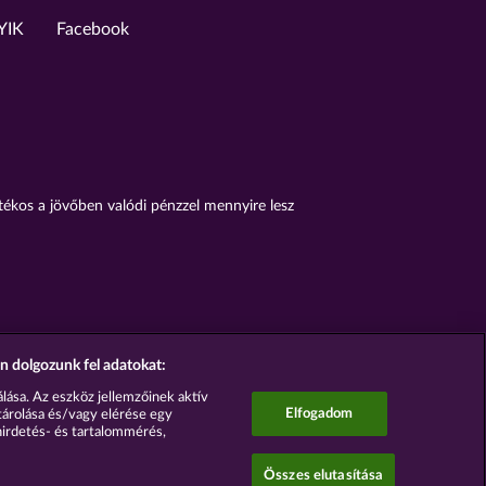
YIK
Facebook
átékos a jövőben valódi pénzzel mennyire lesz
n dolgozunk fel adatokat:
lása. Az eszköz jellemzőinek aktív
Elfogadom
tárolása és/vagy elérése egy
hirdetés- és tartalommérés,
Összes elutasítása