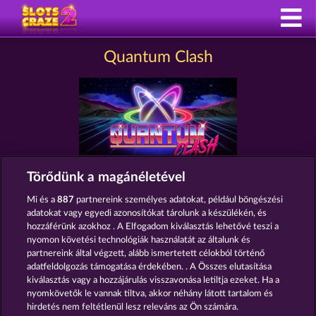
Quantum Clash
Törődünk a magánéletével
Részvételi feltételek
Mi és a
887
partnereink személyes adatokat, például böngészési
adatokat vagy egyedi azonosítókat tárolunk a készülékén, és
Adatkezelési tájékoztató
Impresszum
hozzáférünk azokhoz . A Elfogadom kiválasztás lehetővé teszi a
nyomon követési technológiák használatát az általunk és
partnereink által végzett, alább ismertetett célokból történő
A cég
GYIK
Facebook
adatfeldolgozás támogatása érdekében. . A Összes elutasítása
kiválasztás vagy a hozzájárulás visszavonása letiltja ezeket. Ha a
Visszavonási kérelem benyújtása
nyomkövetők le vannak tiltva, akkor néhány látott tartalom és
hirdetés nem feltétlenül lesz releváns az Ön számára.