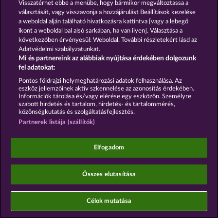
Visszatérhet ebbe a menübe, hogy bármikor megváltoztassa a
választását, vagy visszavonja a hozzájárulást Beállítások kezelése
a weboldal alján található hivatkozásra kattintva [vagy a lebegő
ikont a weboldal bal alsó sarkában, ha van ilyen]. Választása a
A közösségi kaszinójátékok kizárólag szórakoztatási
következőben érvényesül: Weboldal. További részletekért lásd az
célt szolgálnak, és azok egyáltalán nem
Adatvédelmi szabályzatunkat.
befolyásolják, hogy a játékos a jövőben valódi
Mi és partnereink az alábbiak nyújtása érdekében dolgozunk
pénzzel mennyire lesz sikeres a szerencsejáték
fel adatokat:
terén.
©2026 Whow Games GmbH
Pontos földrajzi helymeghatározási adatok felhasználása. Az
eszköz jellemzőinek aktív szkennelése az azonosítás érdekében.
Információk tárolása és/vagy elérése egy eszközön. Személyre
szabott hirdetés és tartalom, hirdetés- és tartalommérés,
közönségkutatás és szolgáltatásfejlesztés.
Partnerek listája (szállítók)
Elfogadom
Összes elutasítása
Célok mutatása