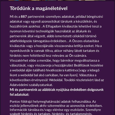
JACK POTTER AND THE BOOK OF TEOS
JACK POTTER & THE BOOK OF DYNASTIES 6
Törődünk a magánéletével
Mi és a
887
partnereink személyes adatokat, például böngészési
adatokat vagy egyedi azonosítókat tárolunk a készülékén, és
hozzáférünk azokhoz . A Elfogadom kiválasztás lehetővé teszi a
nyomon követési technológiák használatát az általunk és
partnereink által végzett, alább ismertetett célokból történő
adatfeldolgozás támogatása érdekében. . A Összes elutasítása
JACK POTTER AND THE BOOK OF DYNASTIES
RAMSES BOOK
kiválasztás vagy a hozzájárulás visszavonása letiltja ezeket. Ha a
nyomkövetők le vannak tiltva, akkor néhány látott tartalom és
hirdetés nem feltétlenül lesz releváns az Ön számára.
Visszatérhet ebbe a menübe, hogy bármikor megváltoztassa a
Részvételi feltételek
választását, vagy visszavonja a hozzájárulást Beállítások kezelése
a weboldal alján található hivatkozásra kattintva [vagy a lebegő
Adatkezelési tájékoztató
Impresszum
ikont a weboldal bal alsó sarkában, ha van ilyen]. Választása a
következőben érvényesül: Weboldal. További részletekért lásd az
Adatvédelmi szabályzatunkat.
A cég
GYIK
Facebook
Mi és partnereink az alábbiak nyújtása érdekében dolgozunk
fel adatokat:
Visszavonási kérelem benyújtása
Pontos földrajzi helymeghatározási adatok felhasználása. Az
eszköz jellemzőinek aktív szkennelése az azonosítás érdekében.
Információk tárolása és/vagy elérése egy eszközön. Személyre
szabott hirdetés és tartalom, hirdetés- és tartalommérés,