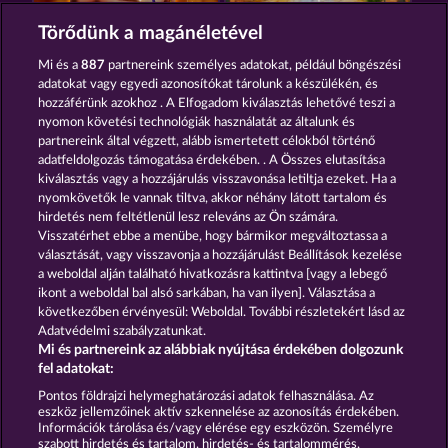
RAMSES BOOK
BOOKS AND BULLS
Törődünk a magánéletével
Mi és a
887
partnereink személyes adatokat, például böngészési
adatokat vagy egyedi azonosítókat tárolunk a készülékén, és
hozzáférünk azokhoz . A Elfogadom kiválasztás lehetővé teszi a
nyomon követési technológiák használatát az általunk és
partnereink által végzett, alább ismertetett célokból történő
adatfeldolgozás támogatása érdekében. . A Összes elutasítása
BOOK OF THE AGES
JACK POTTER AND THE BOOK OF TEOS
kiválasztás vagy a hozzájárulás visszavonása letiltja ezeket. Ha a
nyomkövetők le vannak tiltva, akkor néhány látott tartalom és
hirdetés nem feltétlenül lesz releváns az Ön számára.
Visszatérhet ebbe a menübe, hogy bármikor megváltoztassa a
Részvételi feltételek
választását, vagy visszavonja a hozzájárulást Beállítások kezelése
a weboldal alján található hivatkozásra kattintva [vagy a lebegő
Adatkezelési tájékoztató
Impresszum
ikont a weboldal bal alsó sarkában, ha van ilyen]. Választása a
következőben érvényesül: Weboldal. További részletekért lásd az
Adatvédelmi szabályzatunkat.
A cég
GYIK
Facebook
Mi és partnereink az alábbiak nyújtása érdekében dolgozunk
fel adatokat:
Visszavonási kérelem benyújtása
Pontos földrajzi helymeghatározási adatok felhasználása. Az
eszköz jellemzőinek aktív szkennelése az azonosítás érdekében.
Információk tárolása és/vagy elérése egy eszközön. Személyre
szabott hirdetés és tartalom, hirdetés- és tartalommérés,