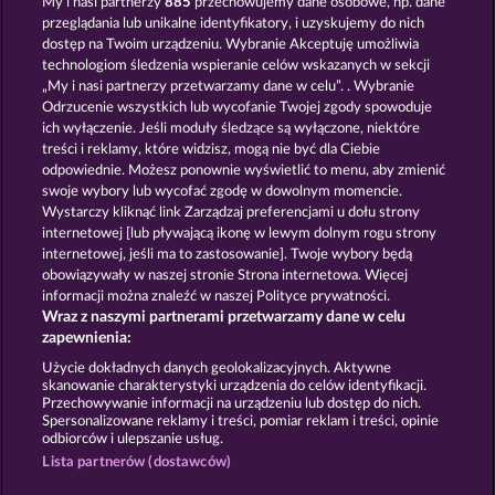
My i nasi partnerzy
885
przechowujemy dane osobowe, np. dane
przeglądania lub unikalne identyfikatory, i uzyskujemy do nich
PALACE OF TREASURES
BOOK OF ROMEO AND JULIA
dostęp na Twoim urządzeniu. Wybranie Akceptuję umożliwia
technologiom śledzenia wspieranie celów wskazanych w sekcji
„My i nasi partnerzy przetwarzamy dane w celu”. . Wybranie
Odrzucenie wszystkich lub wycofanie Twojej zgody spowoduje
ich wyłączenie. Jeśli moduły śledzące są wyłączone, niektóre
treści i reklamy, które widzisz, mogą nie być dla Ciebie
odpowiednie. Możesz ponownie wyświetlić to menu, aby zmienić
swoje wybory lub wycofać zgodę w dowolnym momencie.
JACK POTTER & THE BOOK OF DYNASTIES 6
ATLAS OF LEGENDS
Wystarczy kliknąć link Zarządzaj preferencjami u dołu strony
internetowej [lub pływającą ikonę w lewym dolnym rogu strony
internetowej, jeśli ma to zastosowanie]. Twoje wybory będą
Zasady i warunki
Polityka prywatności
obowiązywały w naszej stronie Strona internetowa. Więcej
informacji można znaleźć w naszej Polityce prywatności.
Wraz z naszymi partnerami przetwarzamy dane w celu
Nota prawna
Firma
FAQ
Facebook
zapewnienia:
Prześlij wniosek o wypłatę
Użycie dokładnych danych geolokalizacyjnych. Aktywne
skanowanie charakterystyki urządzenia do celów identyfikacji.
Przechowywanie informacji na urządzeniu lub dostęp do nich.
Spersonalizowane reklamy i treści, pomiar reklam i treści, opinie
odbiorców i ulepszanie usług.
Lista partnerów (dostawców)