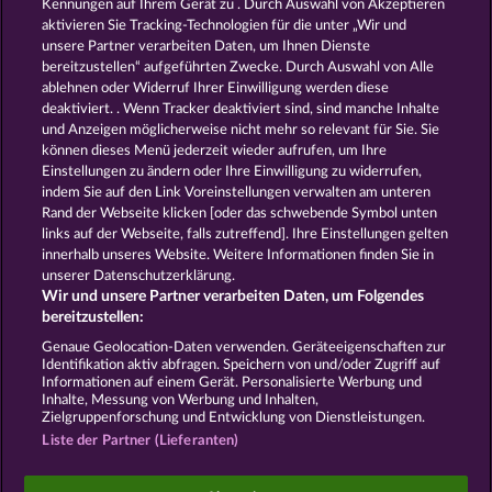
Kennungen auf Ihrem Gerät zu . Durch Auswahl von Akzeptieren
aktivieren Sie Tracking-Technologien für die unter „Wir und
THE BLACK BOOK OF PIRATES
ATLAS OF LEGENDS
unsere Partner verarbeiten Daten, um Ihnen Dienste
bereitzustellen“ aufgeführten Zwecke. Durch Auswahl von Alle
ablehnen oder Widerruf Ihrer Einwilligung werden diese
deaktiviert. . Wenn Tracker deaktiviert sind, sind manche Inhalte
und Anzeigen möglicherweise nicht mehr so ​​relevant für Sie. Sie
können dieses Menü jederzeit wieder aufrufen, um Ihre
Einstellungen zu ändern oder Ihre Einwilligung zu widerrufen,
MAGIC BOOK 6
RAMSES BOOK
indem Sie auf den Link Voreinstellungen verwalten am unteren
Rand der Webseite klicken [oder das schwebende Symbol unten
links auf der Webseite, falls zutreffend]. Ihre Einstellungen gelten
innerhalb unseres Website. Weitere Informationen finden Sie in
AGB
Datenschutz
Impressum
unserer Datenschutzerklärung.
Wir und unsere Partner verarbeiten Daten, um Folgendes
Unternehmensseite
FAQ
Facebook
bereitzustellen:
Genaue Geolocation-Daten verwenden. Geräteeigenschaften zur
Identifikation aktiv abfragen. Speichern von und/oder Zugriff auf
Widerruf einreichen
Informationen auf einem Gerät. Personalisierte Werbung und
Inhalte, Messung von Werbung und Inhalten,
Zielgruppenforschung und Entwicklung von Dienstleistungen.
Liste der Partner (Lieferanten)