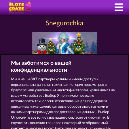
Snegurochka
Мы заботимся о вашей
конфиденциальности
Мы и наши
887
партнеры храним и имеем доступ к
СЛОТЫ КАК SNEGUROCHKA
персональным данным, таким как история просмотров в
браузере или уникальным идентификаторам, хранящимся на
вашем устройстве . Выбор Я принимаю позволяет
использовать технологии отслеживания для поддержки
описанных ниже целей, которые обрабатываются нами и
нашими партнерами для предоставления данных. . Выбор
Отклонить все или отзыв вашего согласия отключит их. В
случае отключения трекеров некоторый отображаемый
контент и реклама могут быть для вас неактуальными. Вы