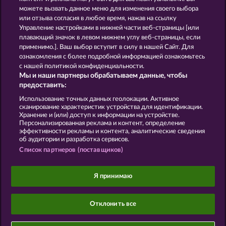
HALLOW REELS
BEER PARTY
можете вызвать данное меню для изменения своего выбора
или отзыва согласия в любое время, нажав на ссылку
Управление настройками в нижней части веб-страницы [или
плавающий значок в левом нижнем углу веб-страницы, если
Правила
КОНФИДЕНЦИАЛЬНОСТЬ
применимо.]. Ваш выбор вступит в силу в нашей Сайт. Для
ознакомления с более подробной информацией ознакомьтесь
О компании
Компания
ЧаВо
с нашей политикой конфиденциальности.
Мы и наши партнеры обрабатываем данные, чтобы
Facebook
предоставить:
Использование точных данных геолокации. Активное
Отправить Запрос об Отказе
сканирование характеристик устройства для идентификации.
Хранение и (или) доступ к информации на устройстве.
Персонализированная реклама и контент, определение
эффективности рекламы и контента, аналитические сведения
об аудитории и разработка сервисов.
Список партнеров (поставщиков)
Данный портал предназначен исключительно
для развлекательных целей и абсолютно не
Я принимаю
влияет на потенциальный успех при игре на
реальные деньги.
©2026 Whow Games GmbH
Отклонить все