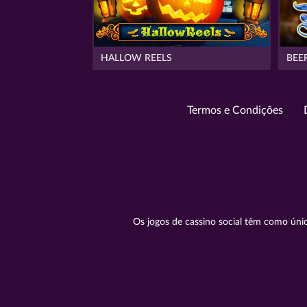
HALLOW REELS
BEE
Termos e Condições
Os jogos de cassino social têm como únic