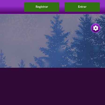
Registrar
Entrar