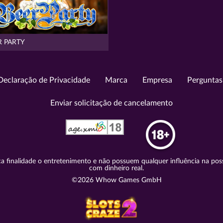
R PARTY
Declaração de Privacidade
Marca
Empresa
Perguntas
Enviar solicitação de cancelamento
a finalidade o entretenimento e não possuem qualquer influência na poss
com dinheiro real.
©2026 Whow Games GmbH