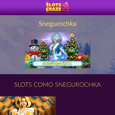
Snegurochka
SLOTS COMO SNEGUROCHKA