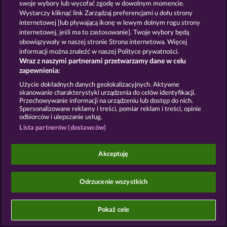
swoje wybory lub wycofać zgodę w dowolnym momencie.
HALLOW REELS
Wystarczy kliknąć link Zarządzaj preferencjami u dołu strony
internetowej [lub pływającą ikonę w lewym dolnym rogu strony
internetowej, jeśli ma to zastosowanie]. Twoje wybory będą
Zasady i warunki
Polityka prywatności
obowiązywały w naszej stronie Strona internetowa. Więcej
informacji można znaleźć w naszej Polityce prywatności.
Wraz z naszymi partnerami przetwarzamy dane w celu
Nota prawna
Firma
FAQ
Facebook
zapewnienia:
Prześlij wniosek o wypłatę
Użycie dokładnych danych geolokalizacyjnych. Aktywne
skanowanie charakterystyki urządzenia do celów identyfikacji.
Przechowywanie informacji na urządzeniu lub dostęp do nich.
Spersonalizowane reklamy i treści, pomiar reklam i treści, opinie
odbiorców i ulepszanie usług.
Lista partnerów (dostawców)
Gry społecznościowe mają przeznaczenie czysto
rozrywkowe i nie mają absolutnie żadnego wpływu
Akceptuję
na przyszłe powodzenie w grze o prawdziwe
pieniądze.
©2026 Whow Games GmbH
Odrzucenie wszystkich
Pokaż cele