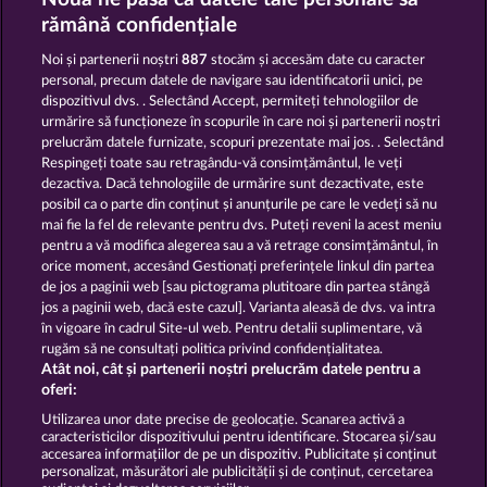
THE GRIFFIN
BALTHAZAR
rămână confidențiale
Noi și partenerii noștri
887
stocăm și accesăm date cu caracter
personal, precum datele de navigare sau identificatorii unici, pe
dispozitivul dvs. . Selectând Accept, permiteți tehnologiilor de
urmărire să funcționeze în scopurile în care noi și partenerii noștri
prelucrăm datele furnizate, scopuri prezentate mai jos. . Selectând
Respingeți toate sau retragându-vă consimțământul, le veți
OLD FISHERMAN
DEAD LEGION
dezactiva. Dacă tehnologiile de urmărire sunt dezactivate, este
posibil ca o parte din conținut și anunțurile pe care le vedeți să nu
mai fie la fel de relevante pentru dvs. Puteți reveni la acest meniu
Termeni și condiții
pentru a vă modifica alegerea sau a vă retrage consimțământul, în
orice moment, accesând Gestionați preferințele linkul din partea
de jos a paginii web [sau pictograma plutitoare din partea stângă
Declarație de confidențialitate
jos a paginii web, dacă este cazul]. Varianta aleasă de dvs. va intra
în vigoare în cadrul Site-ul web. Pentru detalii suplimentare, vă
Asistență tehnică
Firmă
rugăm să ne consultați politica privind confidențialitatea.
Atât noi, cât și partenerii noștri prelucrăm datele pentru a
Întrebări frecvente
Facebook
oferi:
Utilizarea unor date precise de geolocație. Scanarea activă a
caracteristicilor dispozitivului pentru identificare. Stocarea și/sau
Trimite Cererea de Retragere
accesarea informațiilor de pe un dispozitiv. Publicitate și conținut
personalizat, măsurători ale publicității și de conținut, cercetarea