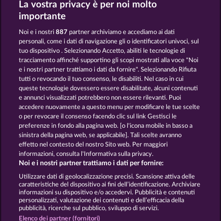
La vostra privacy è per noi molto
ROBIN & HIS GIRL
OLD FISHERMAN
importante
Noi e i nostri
887
partner archiviamo e accediamo ai dati
personali, come i dati di navigazione gli o identificatori univoci, sul
tuo dispositivo . Selezionando Accetto, abiliti le tecnologie di
tracciamento affinché supportino gli scopi mostrati alla voce "Noi
e i nostri partner trattiamo i dati da fornire". Selezionando Rifiuta
SIMPLY THE BEST
MYSTERIES OF KARNAK
tutti o revocando il tuo consenso, le disabiliti. Nel caso in cui
queste tecnologie dovessero essere disabilitate, alcuni contenuti
e annunci visualizzati potrebbero non essere rilevanti. Puoi
accedere nuovamente a questo menu per modificare le tue scelte
Termini e condizioni
o per revocare il consenso facendo clic sul link Gestisci le
preferenze in fondo alla pagina web. [o l'icona mobile in basso a
Informativa sulla privacy
Note legali
sinistra della pagina web, se applicabile]. Tali scelte avranno
effetto nel contesto del nostro Sito web. Per maggiori
Società
FAQ
Facebook
informazioni, consulta l'Informativa sulla privacy.
Noi e i nostri partner trattiamo i dati per fornire:
Invia richiesta di recesso
Utilizzare dati di geolocalizzazione precisi. Scansione attiva delle
caratteristiche del dispositivo ai fini dell’identificazione. Archiviare
informazioni su dispositivo e/o accedervi. Pubblicità e contenuti
personalizzati, valutazione dei contenuti e dell’efficacia della
pubblicità, ricerche sul pubblico, sviluppo di servizi.
Elenco dei partner (fornitori)