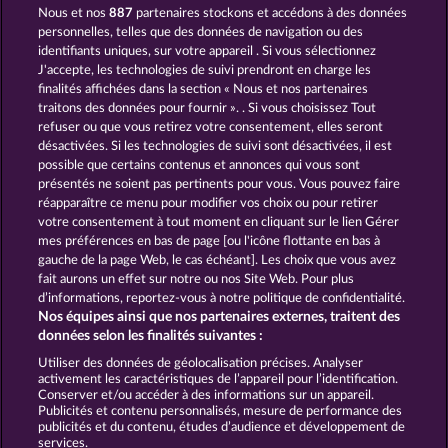
Nous et nos
887
partenaires stockons et accédons à des données
3 GOLDEN CHERRIES
BACK TO THE FRUITS ROAR
personnelles, telles que des données de navigation ou des
identifiants uniques, sur votre appareil . Si vous sélectionnez
J'accepte, les technologies de suivi prendront en charge les
finalités affichées dans la section « Nous et nos partenaires
traitons des données pour fournir ». . Si vous choisissez Tout
refuser ou que vous retirez votre consentement, elles seront
désactivées. Si les technologies de suivi sont désactivées, il est
possible que certains contenus et annonces qui vous sont
JUICY JESTER
STICKY DIAMONDS
présentés ne soient pas pertinents pour vous. Vous pouvez faire
réapparaître ce menu pour modifier vos choix ou pour retirer
votre consentement à tout moment en cliquant sur le lien Gérer
mes préférences en bas de page [ou l'icône flottante en bas à
CGU
Charte de confidentialité
gauche de la page Web, le cas échéant]. Les choix que vous avez
fait aurons un effet sur notre ou nos Site Web. Pour plus
Mentions légales
Société
FAQ
d’informations, reportez-vous à notre politique de confidentialité.
Nos équipes ainsi que nos partenaires externes, traitent des
Facebook
données selon les finalités suivantes :
Utiliser des données de géolocalisation précises. Analyser
Envoyer la demande de rétractation
activement les caractéristiques de l’appareil pour l’identification.
Conserver et/ou accéder à des informations sur un appareil.
Publicités et contenu personnalisés, mesure de performance des
publicités et du contenu, études d’audience et développement de
services.