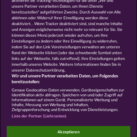
aktivieren Sie Tracking-Technologien für die unter „Wir und
40 THIEVES
7 SUPERNOVA FRUITS
unsere Partner verarbeiten Daten, um Ihnen Dienste
bereitzustellen“ aufgeführten Zwecke. Durch Auswahl von Alle
ablehnen oder Widerruf Ihrer Einwilligung werden diese
deaktiviert. . Wenn Tracker deaktiviert sind, sind manche Inhalte
und Anzeigen möglicherweise nicht mehr so ​​relevant für Sie. Sie
können dieses Menü jederzeit wieder aufrufen, um Ihre
Einstellungen zu ändern oder Ihre Einwilligung zu widerrufen,
FROOTY TROUPE SUN SPLASH
FRUIT MANIA RHFP
indem Sie auf den Link Voreinstellungen verwalten am unteren
Rand der Webseite klicken [oder das schwebende Symbol unten
links auf der Webseite, falls zutreffend]. Ihre Einstellungen gelten
innerhalb unseres Website. Weitere Informationen finden Sie in
AGB
Datenschutz
Impressum
unserer Datenschutzerklärung.
Wir und unsere Partner verarbeiten Daten, um Folgendes
Unternehmensseite
FAQ
Facebook
bereitzustellen:
Genaue Geolocation-Daten verwenden. Geräteeigenschaften zur
Identifikation aktiv abfragen. Speichern von und/oder Zugriff auf
Widerruf einreichen
Informationen auf einem Gerät. Personalisierte Werbung und
Inhalte, Messung von Werbung und Inhalten,
Zielgruppenforschung und Entwicklung von Dienstleistungen.
Liste der Partner (Lieferanten)
Social Casino Spiele dienen der reinen Unterhaltung
Akzeptieren
und haben keinen Einfluss auf mögliche künftige