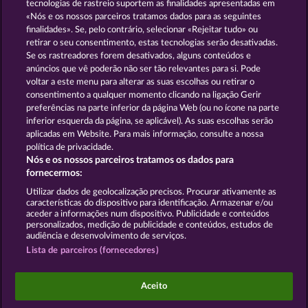
tecnologias de rastreio suportem as finalidades apresentadas em
«Nós e os nossos parceiros tratamos dados para as seguintes
GOLDEN EI OF
FOREVER
finalidades». Se, pelo contrário, selecionar «Rejeitar tudo» ou
MOORHUHN
DIAMONDS
retirar o seu consentimento, estas tecnologias serão desativadas.
Se os rastreadores forem desativados, alguns conteúdos e
Mostrar todos os jogos
anúncios que vê poderão não ser tão relevantes para si. Pode
voltar a este menu para alterar as suas escolhas ou retirar o
consentimento a qualquer momento clicando na ligação Gerir
Termos e Condições
preferências na parte inferior da página Web (ou no ícone na parte
inferior esquerda da página, se aplicável). As suas escolhas serão
Declaração de Privacidade
Marca
aplicadas em Website. Para mais informação, consulte a nossa
política de privacidade.
Nós e os nossos parceiros tratamos os dados para
Empresa
Perguntas frequentes
Facebook
fornecermos:
Enviar pedido de rescisão
Utilizar dados de geolocalização precisos. Procurar ativamente as
características do dispositivo para identificação. Armazenar e/ou
aceder a informações num dispositivo. Publicidade e conteúdos
personalizados, medição de publicidade e conteúdos, estudos de
audiência e desenvolvimento de serviços.
Lista de parceiros (fornecedores)
Os jogos do Casino social destinam-se apenas a fins
de entretenimento e não têm qualquer influência
Aceito
em qualquer possível sucesso futuro ao jogar com
dinheiro real.