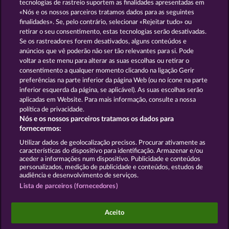
tecnologias de rastreio suportem as finalidades apresentadas em
«Nós e os nossos parceiros tratamos dados para as seguintes
GOLDEN EI OF
FOREVER
finalidades». Se, pelo contrário, selecionar «Rejeitar tudo» ou
MOORHUHN
DIAMONDS
retirar o seu consentimento, estas tecnologias serão desativadas.
Se os rastreadores forem desativados, alguns conteúdos e
Mostrar todos os jogos
anúncios que vê poderão não ser tão relevantes para si. Pode
voltar a este menu para alterar as suas escolhas ou retirar o
consentimento a qualquer momento clicando na ligação Gerir
Termos e Condições
preferências na parte inferior da página Web (ou no ícone na parte
inferior esquerda da página, se aplicável). As suas escolhas serão
Declaração de Privacidade
Marca
aplicadas em Website. Para mais informação, consulte a nossa
política de privacidade.
Nós e os nossos parceiros tratamos os dados para
Empresa
Perguntas frequentes
Facebook
fornecermos:
Enviar pedido de rescisão
Utilizar dados de geolocalização precisos. Procurar ativamente as
características do dispositivo para identificação. Armazenar e/ou
aceder a informações num dispositivo. Publicidade e conteúdos
personalizados, medição de publicidade e conteúdos, estudos de
audiência e desenvolvimento de serviços.
Lista de parceiros (fornecedores)
Os jogos do Casino social destinam-se apenas a fins
de entretenimento e não têm qualquer influência
Aceito
em qualquer possível sucesso futuro ao jogar com
dinheiro real.