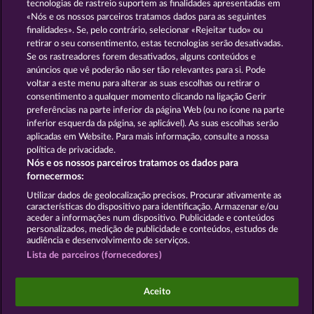
tecnologias de rastreio suportem as finalidades apresentadas em
«Nós e os nossos parceiros tratamos dados para as seguintes
GOLDEN EI OF
FOREVER
finalidades». Se, pelo contrário, selecionar «Rejeitar tudo» ou
MOORHUHN
DIAMONDS
retirar o seu consentimento, estas tecnologias serão desativadas.
Se os rastreadores forem desativados, alguns conteúdos e
Mostrar todos os jogos
anúncios que vê poderão não ser tão relevantes para si. Pode
voltar a este menu para alterar as suas escolhas ou retirar o
consentimento a qualquer momento clicando na ligação Gerir
Termos e Condições
preferências na parte inferior da página Web (ou no ícone na parte
inferior esquerda da página, se aplicável). As suas escolhas serão
Declaração de Privacidade
Marca
aplicadas em Website. Para mais informação, consulte a nossa
política de privacidade.
Nós e os nossos parceiros tratamos os dados para
Empresa
Perguntas frequentes
Facebook
fornecermos:
Enviar pedido de rescisão
Utilizar dados de geolocalização precisos. Procurar ativamente as
características do dispositivo para identificação. Armazenar e/ou
aceder a informações num dispositivo. Publicidade e conteúdos
personalizados, medição de publicidade e conteúdos, estudos de
audiência e desenvolvimento de serviços.
Lista de parceiros (fornecedores)
Os jogos do Casino social destinam-se apenas a fins
de entretenimento e não têm qualquer influência
Aceito
em qualquer possível sucesso futuro ao jogar com
dinheiro real.