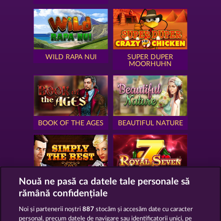
WILD RAPA NUI
SUPER DUPER
MOORHUHN
BOOK OF THE AGES
BEAUTIFUL NATURE
Nouă ne pasă ca datele tale personale să
SIMPLY THE BEST
ROYAL SEVEN
rămână confidențiale
Noi și partenerii noștri
887
stocăm și accesăm date cu caracter
personal, precum datele de navigare sau identificatorii unici, pe