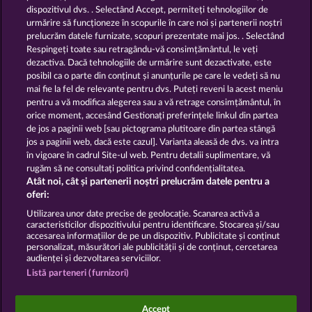
dispozitivul dvs. . Selectând Accept, permiteți tehnologiilor de
urmărire să funcționeze în scopurile în care noi și partenerii noștri
GOLDEN EI OF
FOREVER
prelucrăm datele furnizate, scopuri prezentate mai jos. . Selectând
MOORHUHN
DIAMONDS
Respingeți toate sau retragându-vă consimțământul, le veți
dezactiva. Dacă tehnologiile de urmărire sunt dezactivate, este
Afișează toate jocurile
posibil ca o parte din conținut și anunțurile pe care le vedeți să nu
mai fie la fel de relevante pentru dvs. Puteți reveni la acest meniu
Termeni și condiții
pentru a vă modifica alegerea sau a vă retrage consimțământul, în
orice moment, accesând Gestionați preferințele linkul din partea
de jos a paginii web [sau pictograma plutitoare din partea stângă
Declarație de confidențialitate
jos a paginii web, dacă este cazul]. Varianta aleasă de dvs. va intra
în vigoare în cadrul Site-ul web. Pentru detalii suplimentare, vă
Asistență tehnică
Firmă
rugăm să ne consultați politica privind confidențialitatea.
Atât noi, cât și partenerii noștri prelucrăm datele pentru a
Întrebări frecvente
Facebook
oferi:
Utilizarea unor date precise de geolocație. Scanarea activă a
caracteristicilor dispozitivului pentru identificare. Stocarea și/sau
Trimite Cererea de Retragere
accesarea informațiilor de pe un dispozitiv. Publicitate și conținut
personalizat, măsurători ale publicității și de conținut, cercetarea
audienței și dezvoltarea serviciilor.
Listă parteneri (furnizori)
Jocurile din cazinoul de socializare au ca unic scop
Accept