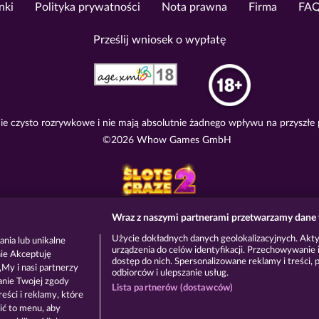
nki
Polityka prywatności
Nota prawna
Firma
FA
Prześlij wniosek o wypłatę
e czysto rozrywkowe i nie mają absolutnie żadnego wpływu na przyszłe
©2026 Whow Games GmbH
Wraz z naszymi partnerami przetwarzamy dane 
Użycie dokładnych danych geolokalizacyjnych. Akt
nia lub unikalne
urządzenia do celów identyfikacji. Przechowywanie i
nie Akceptuję
dostęp do nich. Spersonalizowane reklamy i treści, p
My i nasi partnerzy
odbiorców i ulepszanie usług.
anie Twojej zgody
Lista partnerów (dostawców)
eści i reklamy, które
ić to menu, aby