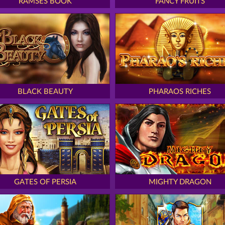
RAMSES BOOK
FANCY FRUITS
BLACK BEAUTY
PHARAOS RICHES
GATES OF PERSIA
MIGHTY DRAGON