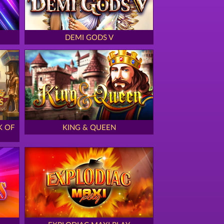
DEMI GODS V
K OF
KING & QUEEN