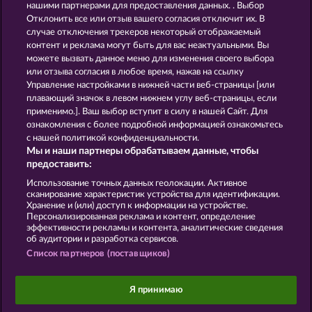
нашими партнерами для предоставления данных. . Выбор
Отклонить все или отзыв вашего согласия отключит их. В
GOLDEN EI OF
FOREVER
случае отключения трекеров некоторый отображаемый
MOORHUHN
DIAMONDS
контент и реклама могут быть для вас неактуальными. Вы
можете вызвать данное меню для изменения своего выбора
Показать все игры
или отзыва согласия в любое время, нажав на ссылку
Управление настройками в нижней части веб-страницы [или
плавающий значок в левом нижнем углу веб-страницы, если
Правила
КОНФИДЕНЦИАЛЬНОСТЬ
применимо.]. Ваш выбор вступит в силу в нашей Сайт. Для
ознакомления с более подробной информацией ознакомьтесь
О компании
Компания
ЧаВо
с нашей политикой конфиденциальности.
Мы и наши партнеры обрабатываем данные, чтобы
Facebook
предоставить:
Использование точных данных геолокации. Активное
Отправить Запрос об Отказе
сканирование характеристик устройства для идентификации.
Хранение и (или) доступ к информации на устройстве.
Персонализированная реклама и контент, определение
эффективности рекламы и контента, аналитические сведения
об аудитории и разработка сервисов.
Список партнеров (поставщиков)
Данный портал предназначен исключительно
для развлекательных целей и абсолютно не
Я принимаю
влияет на потенциальный успех при игре на
реальные деньги.