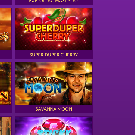
EXPLODIAC MAXI PLAY
SUPER DUPER CHERRY
SAVANNA MOON