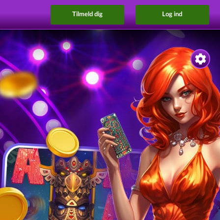
Tilmeld dig
Log ind