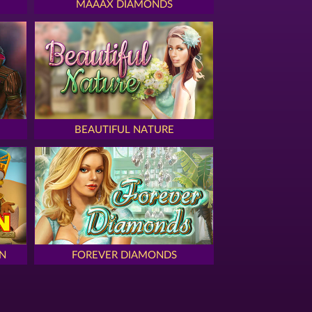
MAAAX DIAMONDS
BEAUTIFUL NATURE
N
FOREVER DIAMONDS