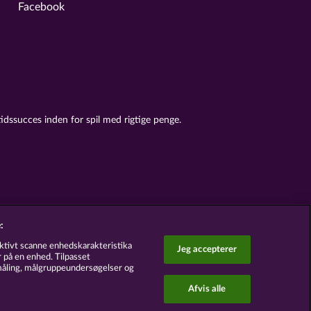
Facebook
idssucces inden for spil med rigtige penge.
:
ktivt scanne enhedskarakteristika
Jeg accepterer
r på en enhed. Tilpasset
måling, målgruppeundersøgelser og
Afvis alle