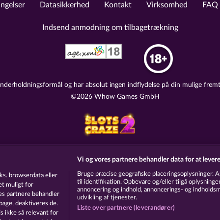
ingelser
Datasikkerhed
Kontakt
Virksomhed
FAQ
Indsend anmodning om tilbagetrækning
nderholdningsformål og har absolut ingen indflydelse på din mulige fremt
©2026 Whow Games GmbH
Vi og vores partnere behandler data for at levere
Bruge præcise geografiske placeringsoplysninger. A
ks. browserdata eller
til identifikation. Opbevare og/eller tilgå oplysninge
et muligt for
annoncering og indhold, annoncerings- og indholds
res partnere behandler
udvikling af tjenester.
lbage, deaktiveres de.
Liste over partnere (leverandører)
s ikke så relevant for