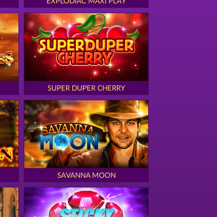
EXPLODIAC MAXI PLAY
SUPER DUPER CHERRY
SAVANNA MOON