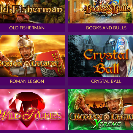
OLD FISHERMAN
BOOKS AND BULLS
ROMAN LEGION
CRYSTAL BALL