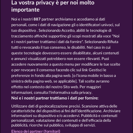
La vostra privacy è per noi molto
SUPER DUPER MOORHUHN
DEAD LEGION
importante
Noi e i nostri
887
partner archiviamo e accediamo ai dati
personali, come i dati di navigazione gli o identificatori univoci, sul
tuo dispositivo . Selezionando Accetto, abiliti le tecnologie di
tracciamento affinché supportino gli scopi mostrati alla voce "Noi
e i nostri partner trattiamo i dati da fornire". Selezionando Rifiuta
PIGGY KINGS
BEER PARTY
tutti o revocando il tuo consenso, le disabiliti. Nel caso in cui
queste tecnologie dovessero essere disabilitate, alcuni contenuti
e annunci visualizzati potrebbero non essere rilevanti. Puoi
accedere nuovamente a questo menu per modificare le tue scelte
Termini e condizioni
o per revocare il consenso facendo clic sul link Gestisci le
preferenze in fondo alla pagina web. [o l'icona mobile in basso a
Informativa sulla privacy
Note legali
sinistra della pagina web, se applicabile]. Tali scelte avranno
effetto nel contesto del nostro Sito web. Per maggiori
Società
FAQ
Facebook
informazioni, consulta l'Informativa sulla privacy.
Noi e i nostri partner trattiamo i dati per fornire:
Invia richiesta di recesso
Utilizzare dati di geolocalizzazione precisi. Scansione attiva delle
caratteristiche del dispositivo ai fini dell’identificazione. Archiviare
informazioni su dispositivo e/o accedervi. Pubblicità e contenuti
personalizzati, valutazione dei contenuti e dell’efficacia della
pubblicità, ricerche sul pubblico, sviluppo di servizi.
Elenco dei partner (fornitori)