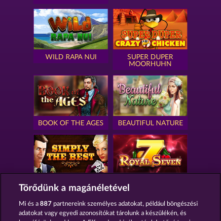
WILD RAPA NUI
SUPER DUPER
MOORHUHN
BOOK OF THE AGES
BEAUTIFUL NATURE
SIMPLY THE BEST
ROYAL SEVEN
Törődünk a magánéletével
Mi és a
887
partnereink személyes adatokat, például böngészési
adatokat vagy egyedi azonosítókat tárolunk a készülékén, és