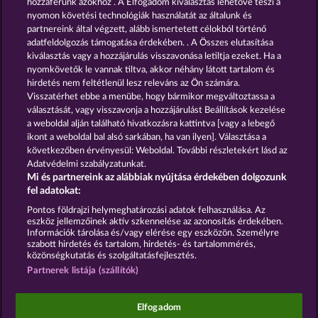
hozzáférünk azokhoz . A Elfogadom kiválasztás lehetővé teszi a
nyomon követési technológiák használatát az általunk és
partnereink által végzett, alább ismertetett célokból történő
GOLDEN EI OF
FOREVER
MOORHUHN
DIAMONDS
adatfeldolgozás támogatása érdekében. . A Összes elutasítása
kiválasztás vagy a hozzájárulás visszavonása letiltja ezeket. Ha a
Összes játék mutatása
nyomkövetők le vannak tiltva, akkor néhány látott tartalom és
hirdetés nem feltétlenül lesz releváns az Ön számára.
Visszatérhet ebbe a menübe, hogy bármikor megváltoztassa a
Részvételi feltételek
választását, vagy visszavonja a hozzájárulást Beállítások kezelése
a weboldal alján található hivatkozásra kattintva [vagy a lebegő
Adatkezelési tájékoztató
Impresszum
ikont a weboldal bal alsó sarkában, ha van ilyen]. Választása a
következőben érvényesül: Weboldal. További részletekért lásd az
Adatvédelmi szabályzatunkat.
A cég
GYIK
Facebook
Mi és partnereink az alábbiak nyújtása érdekében dolgozunk
fel adatokat:
Visszavonási kérelem benyújtása
Pontos földrajzi helymeghatározási adatok felhasználása. Az
eszköz jellemzőinek aktív szkennelése az azonosítás érdekében.
Információk tárolása és/vagy elérése egy eszközön. Személyre
szabott hirdetés és tartalom, hirdetés- és tartalommérés,
közönségkutatás és szolgáltatásfejlesztés.
Partnerek listája (szállítók)
A közösségi kaszinójátékok kizárólag szórakoztatási
célt szolgálnak, és azok egyáltalán nem
befolyásolják, hogy a játékos a jövőben valódi
Elfogadom
pénzzel mennyire lesz sikeres a szerencsejáték