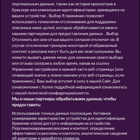
персональным данным, таким как история просмотров в
VALKYRIES - THE NIBELUNG LEGENDS
MIGHTY DRAGON
браузере или уникальным идентификаторам, хранящимся на
вашем устройстве . Выбор Я принимаю позволяет
использовать технологии отслеживания для поддержки
описанных ниже целей, которые обрабатываются нами и
нашими партнерами для предоставления данных. . Выбор
Отклонить все или отзыв вашего согласия отключит их. В
случае отключения трекеров некоторый отображаемый
контент и реклама могут быть для вас неактуальными. Вы
THE GUARDIAN GOD: HEIMDALL'S HORN
MYSTIC FORCE
можете вызвать данное меню для изменения своего выбора
или отзыва согласия в любое время, нажав на ссылку
Управление настройками в нижней части веб-страницы [или
плавающий значок в левом нижнем углу веб-страницы, если
Правила
КОНФИДЕНЦИАЛЬНОСТЬ
применимо.]. Ваш выбор вступит в силу в нашей Сайт. Для
ознакомления с более подробной информацией ознакомьтесь
О компании
Компания
ЧаВо
с нашей политикой конфиденциальности.
Мы и наши партнеры обрабатываем данные, чтобы
Facebook
предоставить:
Использование точных данных геолокации. Активное
Отправить Запрос об Отказе
сканирование характеристик устройства для идентификации.
Хранение и (или) доступ к информации на устройстве.
Персонализированная реклама и контент, определение
эффективности рекламы и контента, аналитические сведения
об аудитории и разработка сервисов.