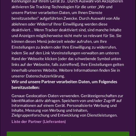
Kennungen auf Ihrem Gerät zu . Durch Auswahl von Akzeptieren
aktivieren Sie Tracking-Technologien für die unter „Wir und
GATES OF ISHTAR
MAGIC MIRROR
unsere Partner verarbeiten Daten, um Ihnen Dienste
bereitzustellen“ aufgeführten Zwecke. Durch Auswahl von Alle
ablehnen oder Widerruf Ihrer Einwilligung werden diese
deaktiviert. . Wenn Tracker deaktiviert sind, sind manche Inhalte
und Anzeigen möglicherweise nicht mehr so ​​relevant für Sie. Sie
können dieses Menü jederzeit wieder aufrufen, um Ihre
Einstellungen zu ändern oder Ihre Einwilligung zu widerrufen,
THE GUARDIAN GOD: HEIMDALL'S HORN
VALKYRIES - THE NIBELUNG LEGENDS
indem Sie auf den Link Voreinstellungen verwalten am unteren
Rand der Webseite klicken [oder das schwebende Symbol unten
links auf der Webseite, falls zutreffend]. Ihre Einstellungen gelten
innerhalb unseres Website. Weitere Informationen finden Sie in
AGB
Datenschutz
Impressum
unserer Datenschutzerklärung.
Wir und unsere Partner verarbeiten Daten, um Folgendes
Unternehmensseite
FAQ
Facebook
bereitzustellen:
Genaue Geolocation-Daten verwenden. Geräteeigenschaften zur
Identifikation aktiv abfragen. Speichern von und/oder Zugriff auf
Widerruf einreichen
Informationen auf einem Gerät. Personalisierte Werbung und
Inhalte, Messung von Werbung und Inhalten,
Zielgruppenforschung und Entwicklung von Dienstleistungen.
Liste der Partner (Lieferanten)