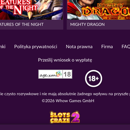
ATURES OF THE NIGHT
MIGHTY DRAGON
nki
Polityka prywatności
Nota prawna
Firma
FA
Prześlij wniosek o wypłatę
e czysto rozrywkowe i nie mają absolutnie żadnego wpływu na przyszłe
©2026 Whow Games GmbH