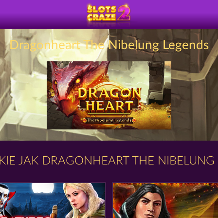
Dragonheart The Nibelung Legends
AKIE JAK DRAGONHEART THE NIBELUNG