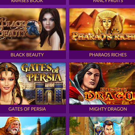
RAMSES BOOK
FANCY FRUITS
BLACK BEAUTY
PHARAOS RICHES
GATES OF PERSIA
MIGHTY DRAGON