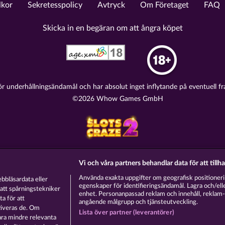
lkor
Sekretesspolicy
Avtryck
Om Företaget
FAQ
Skicka in en begäran om att ångra köpet
ör underhållningsändamål och har absolut inget inflytande på eventuell fr
©2026 Whow Games GmbH
Vi och våra partners behandlar data för att tillh
Använda exakta uppgifter om geografisk positioneri
ebbläsardata eller
egenskaper för identifieringsändamål. Lagra och/elle
u att spårningstekniker
enhet. Personanpassad reklam och innehåll, reklam-
a för att
angående målgrupp och tjänsteutveckling.
ktiveras de. Om
Lista över partner (leverantörer)
ara mindre relevanta