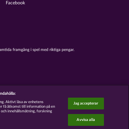
Facebook
amtida framgång i spel med riktiga pengar.
andahålla:
ng. Aktivt läsa av enhetens
Jag accepterar
r få åtkomst till information på en
 och innehållsmätning, forskning
Avvisa alla