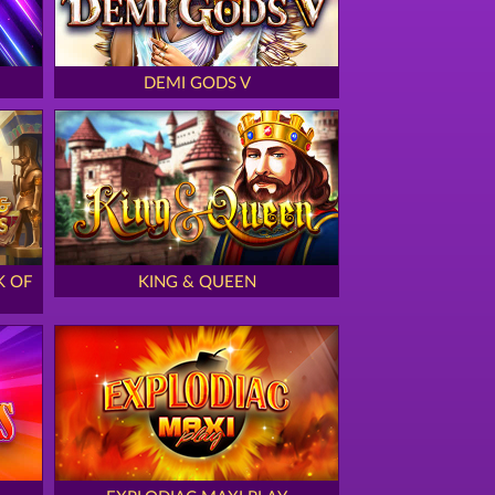
DEMI GODS V
K OF
KING & QUEEN