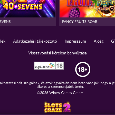
SEVENS
FANCY FRUITS ROAR
elek
Adatkezelési tájékoztató
Impresszum
A cég
G
Visszavonási kérelem benyújtása
akoztatási célt szolgálnak, és azok egyáltalán nem befolyásolják, hogy a j
sikeres a szerencsejáték terén.
©2026 Whow Games GmbH