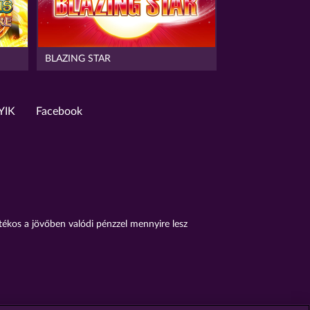
BLAZING STAR
YIK
Facebook
átékos a jövőben valódi pénzzel mennyire lesz