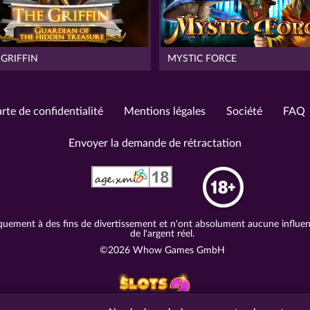
 GRIFFIN
MYSTIC FORCE
rte de confidentialité
Mentions légales
Société
FAQ
Envoyer la demande de rétractation
quement à des fins de divertissement et n'ont absolument aucune influence
de l'argent réel.
©2026 Whow Games GmbH