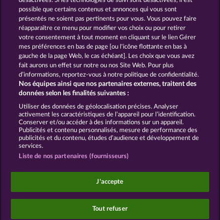
désactivées. Si les technologies de suivi sont désactivées, il est
possible que certains contenus et annonces qui vous sont
SNEGUROCHKA
HALLOW REELS
présentés ne soient pas pertinents pour vous. Vous pouvez faire
réapparaître ce menu pour modifier vos choix ou pour retirer
votre consentement à tout moment en cliquant sur le lien Gérer
mes préférences en bas de page [ou l'icône flottante en bas à
CGU
Charte de confidentialité
gauche de la page Web, le cas échéant]. Les choix que vous avez
fait aurons un effet sur notre ou nos Site Web. Pour plus
Mentions légales
Société
FAQ
d’informations, reportez-vous à notre politique de confidentialité.
Nos équipes ainsi que nos partenaires externes, traitent des
Facebook
données selon les finalités suivantes :
Utiliser des données de géolocalisation précises. Analyser
Envoyer la demande de rétractation
activement les caractéristiques de l’appareil pour l’identification.
Conserver et/ou accéder à des informations sur un appareil.
Publicités et contenu personnalisés, mesure de performance des
publicités et du contenu, études d’audience et développement de
services.
Liste de nos partenaires (fournisseurs)
Les jeux de casino sociaux sont prévus uniquement
à des fins de divertissement et n'ont absolument
J'accepte
aucune influence sur vos résultats possibles lors de
jeux avec de l'argent réel.
©2026 Whow Games GmbH
Tout refuser