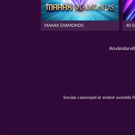
MAAAX DIAMONDS
40 
Användarvil
Sociala casinospel är endast avsedda f