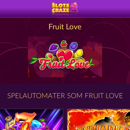
Fruit Love
SPELAUTOMATER SOM FRUIT LOVE