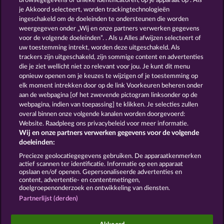
browsegegevens of unieke identificatoren, op je apparaat op . Als
ROYAL SEVEN
SUPER DUPER CHERRY
je Akkoord selecteert, worden trackingtechnologieën
ingeschakeld om de doeleinden te ondersteunen die worden
weergegeven onder „Wij en onze partners verwerken gegevens
voor de volgende doeleinden”. . Als u Alles afwijzen selecteert of
uw toestemming intrekt, worden deze uitgeschakeld. Als
trackers zijn uitgeschakeld, zijn sommige content en advertenties
die je ziet wellicht niet zo relevant voor jou. Je kunt dit menu
opnieuw openen om je keuzes te wijzigen of je toestemming op
FRUIT MANIA RHFP
40 THIEVES
elk moment intrekken door op de link Voorkeuren beheren onder
aan de webpagina [of het zwevende pictogram linksonder op de
webpagina, indien van toepassing] te klikken. Je selecties zullen
Algemene voorwaarden
Privacyverklaring
overal binnen onze volgende kanalen worden doorgevoerd:
Website. Raadpleeg ons privacybeleid voor meer informatie.
Wij en onze partners verwerken gegevens voor de volgende
Colofon
Bedrijf
FAQ
Facebook
doeleinden:
Terugbetalingsverzoek indienen
Precieze geolocatiegegevens gebruiken. De apparaatkenmerken
actief scannen ter identificatie. Informatie op een apparaat
opslaan en/of openen. Gepersonaliseerde advertenties en
content, advertentie- en contentmetingen,
doelgroepenonderzoek en ontwikkeling van diensten.
Partnerlijst (derden)
Sociale casino games zijn enkel bedoeld voor
entertainment en hebben absoluut geen enkele