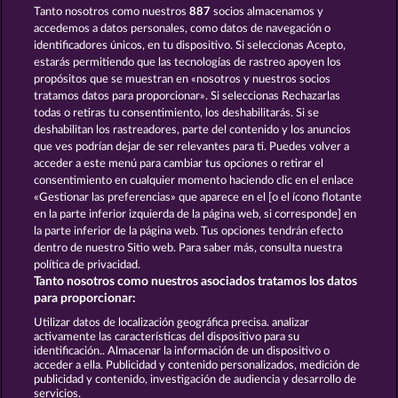
Tanto nosotros como nuestros
887
socios almacenamos y
CUTIE CAT
KING OF THE JUNGLE
accedemos a datos personales, como datos de navegación o
identificadores únicos, en tu dispositivo. Si seleccionas Acepto,
estarás permitiendo que las tecnologías de rastreo apoyen los
propósitos que se muestran en «nosotros y nuestros socios
tratamos datos para proporcionar». Si seleccionas Rechazarlas
todas o retiras tu consentimiento, los deshabilitarás. Si se
deshabilitan los rastreadores, parte del contenido y los anuncios
que ves podrían dejar de ser relevantes para ti. Puedes volver a
MAJESTIC KING
GOLDEN EI OF MOORHUHN
acceder a este menú para cambiar tus opciones o retirar el
consentimiento en cualquier momento haciendo clic en el enlace
«Gestionar las preferencias» que aparece en el [o el ícono flotante
en la parte inferior izquierda de la página web, si corresponde] en
Términos y condiciones
la parte inferior de la página web. Tus opciones tendrán efecto
dentro de nuestro Sitio web. Para saber más, consulta nuestra
Declaración de privacidad
Aviso Legal
política de privacidad.
Tanto nosotros como nuestros asociados tratamos los datos
Empresa
FAQ
Facebook
para proporcionar:
Utilizar datos de localización geográfica precisa. analizar
Enviar solicitud de desistimiento
activamente las características del dispositivo para su
identificación.. Almacenar la información de un dispositivo o
acceder a ella. Publicidad y contenido personalizados, medición de
publicidad y contenido, investigación de audiencia y desarrollo de
servicios.