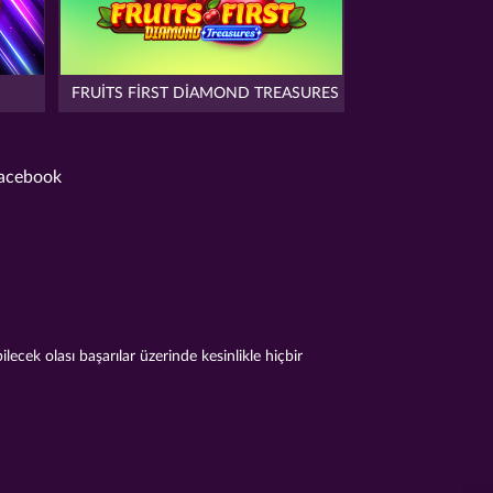
FRUITS FIRST DIAMOND TREASURES
acebook
cek olası başarılar üzerinde kesinlikle hiçbir