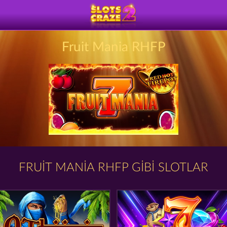
Fruit Mania RHFP
FRUIT MANIA RHFP GIBI SLOTLAR