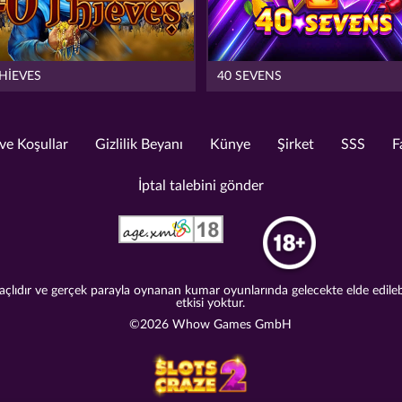
THIEVES
40 SEVENS
e Koşullar
Gizlilik Beyanı
Künye
Şirket
SSS
F
İptal talebini gönder
lıdır ve gerçek parayla oynanan kumar oyunlarında gelecekte elde edilebile
etkisi yoktur.
©2026 Whow Games GmbH