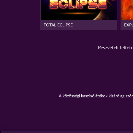
TOTAL ECLIPSE
EXP
Részvételi feltét
A közösségi kaszinójátékok kizárólag szór