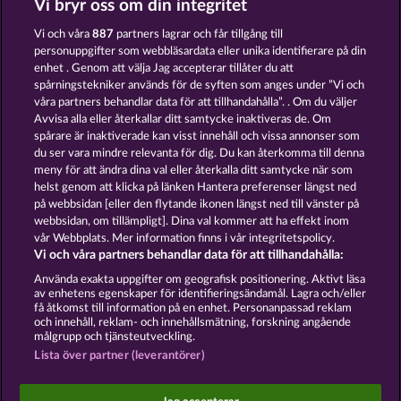
Vi bryr oss om din integritet
7 SUPERNOVA FRUITS
MALLORCA WILDS
Vi och våra
887
partners lagrar och får tillgång till
personuppgifter som webbläsardata eller unika identifierare på din
enhet . Genom att välja Jag accepterar tillåter du att
spårningstekniker används för de syften som anges under ”Vi och
våra partners behandlar data för att tillhandahålla”. . Om du väljer
Avvisa alla eller återkallar ditt samtycke inaktiveras de. Om
spårare är inaktiverade kan visst innehåll och vissa annonser som
ROYAL SEVEN ULTRA
STICKY DIAMONDS
du ser vara mindre relevanta för dig. Du kan återkomma till denna
meny för att ändra dina val eller återkalla ditt samtycke när som
helst genom att klicka på länken Hantera preferenser längst ned
Användarvillkor
Sekretesspolicy
Avtryck
på webbsidan [eller den flytande ikonen längst ned till vänster på
webbsidan, om tillämpligt]. Dina val kommer att ha effekt inom
vår Webbplats. Mer information finns i vår integritetspolicy.
Om Företaget
FAQ
Facebook
Vi och våra partners behandlar data för att tillhandahålla:
Skicka in en begäran om att ångra köpet
Använda exakta uppgifter om geografisk positionering. Aktivt läsa
av enhetens egenskaper för identifieringsändamål. Lagra och/eller
få åtkomst till information på en enhet. Personanpassad reklam
och innehåll, reklam- och innehållsmätning, forskning angående
målgrupp och tjänsteutveckling.
Lista över partner (leverantörer)
Sociala casinospel är endast avsedda för
underhållningsändamål och har absolut inget