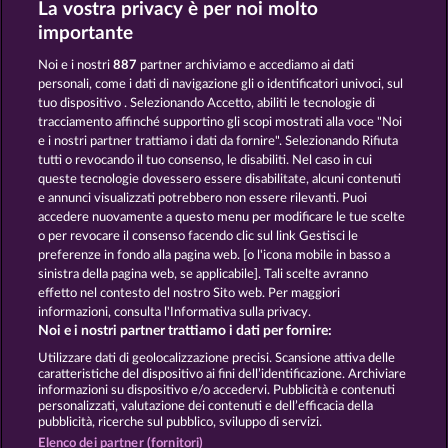
La vostra privacy è per noi molto
ROYAL SEVEN ULTRA
TOTAL ECLIPSE
importante
Noi e i nostri
887
partner archiviamo e accediamo ai dati
personali, come i dati di navigazione gli o identificatori univoci, sul
tuo dispositivo . Selezionando Accetto, abiliti le tecnologie di
tracciamento affinché supportino gli scopi mostrati alla voce "Noi
e i nostri partner trattiamo i dati da fornire". Selezionando Rifiuta
SUPER DUPER CHERRY
FROOTY TROUPE SUN SPLASH
tutti o revocando il tuo consenso, le disabiliti. Nel caso in cui
queste tecnologie dovessero essere disabilitate, alcuni contenuti
e annunci visualizzati potrebbero non essere rilevanti. Puoi
accedere nuovamente a questo menu per modificare le tue scelte
Termini e condizioni
o per revocare il consenso facendo clic sul link Gestisci le
preferenze in fondo alla pagina web. [o l'icona mobile in basso a
Informativa sulla privacy
Note legali
sinistra della pagina web, se applicabile]. Tali scelte avranno
effetto nel contesto del nostro Sito web. Per maggiori
Società
FAQ
Facebook
informazioni, consulta l'Informativa sulla privacy.
Noi e i nostri partner trattiamo i dati per fornire:
Invia richiesta di recesso
Utilizzare dati di geolocalizzazione precisi. Scansione attiva delle
caratteristiche del dispositivo ai fini dell’identificazione. Archiviare
informazioni su dispositivo e/o accedervi. Pubblicità e contenuti
personalizzati, valutazione dei contenuti e dell’efficacia della
pubblicità, ricerche sul pubblico, sviluppo di servizi.
Elenco dei partner (fornitori)