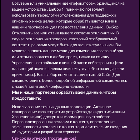
EGYPTIAN MOON
PIGGY KINGS
браузере или уникальным идентификаторам, хранящимся на
вашем устройстве . Выбор Я принимаю позволяет
использовать технологии отслеживания для поддержки
описанных ниже целей, которые обрабатываются нами и
нашими партнерами для предоставления данных. . Выбор
Отклонить все или отзыв вашего согласия отключит их. В
случае отключения трекеров некоторый отображаемый
контент и реклама могут быть для вас неактуальными. Вы
SUPER DUPER MOORHUHN
EGGCITING FRUITS - HOLD & SPIN
можете вызвать данное меню для изменения своего выбора
или отзыва согласия в любое время, нажав на ссылку
Управление настройками в нижней части веб-страницы [или
плавающий значок в левом нижнем углу веб-страницы, если
Правила
КОНФИДЕНЦИАЛЬНОСТЬ
применимо.]. Ваш выбор вступит в силу в нашей Сайт. Для
ознакомления с более подробной информацией ознакомьтесь
О компании
Компания
ЧаВо
с нашей политикой конфиденциальности.
Мы и наши партнеры обрабатываем данные, чтобы
Facebook
предоставить:
Использование точных данных геолокации. Активное
Отправить Запрос об Отказе
сканирование характеристик устройства для идентификации.
Хранение и (или) доступ к информации на устройстве.
Персонализированная реклама и контент, определение
эффективности рекламы и контента, аналитические сведения
об аудитории и разработка сервисов.
Список партнеров (поставщиков)