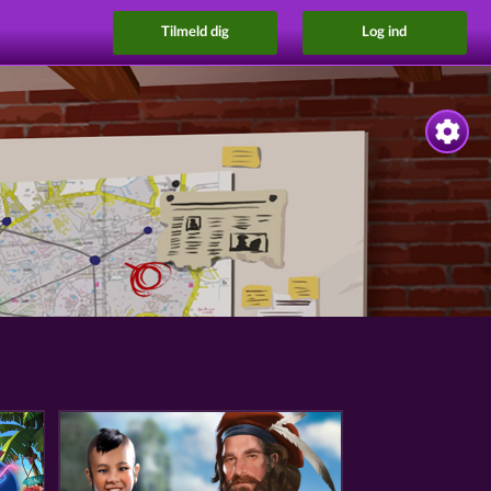
Tilmeld dig
Log ind